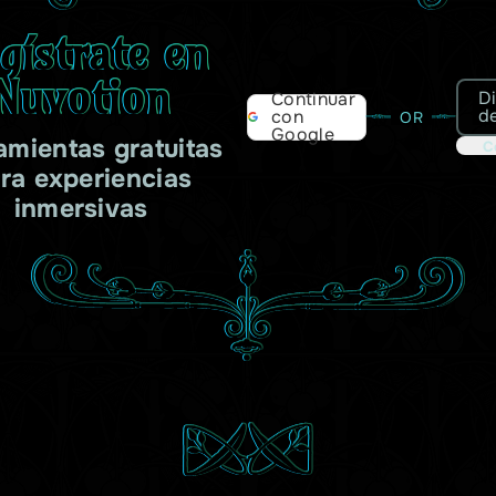
gístrate en
Nuvotion
D
Continuar
d
con
OR
Google
amientas gratuitas
C
ra experiencias
inmersivas