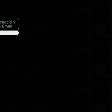
irección
e Email
ontinuar