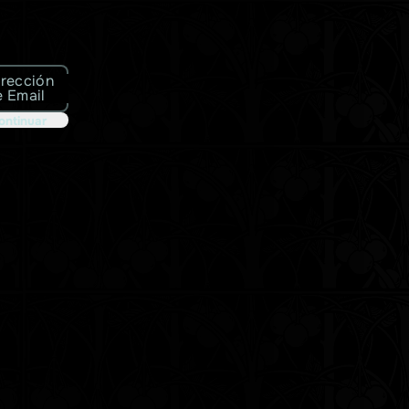
irección
e Email
ontinuar