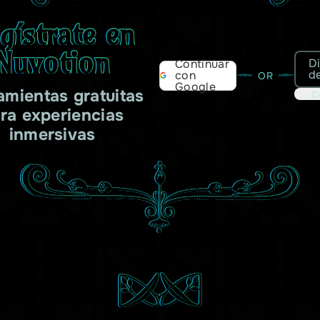
gístrate en
Nuvotion
D
Continuar
d
con
OR
Google
amientas gratuitas
C
ra experiencias
inmersivas