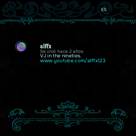
ES
alffx
A
Se unió hace 2 años
www.youtube.com/alffx123