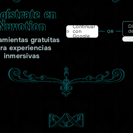
gístrate en
Nuvotion
D
Continuar
d
con
OR
Google
amientas gratuitas
C
ra experiencias
inmersivas