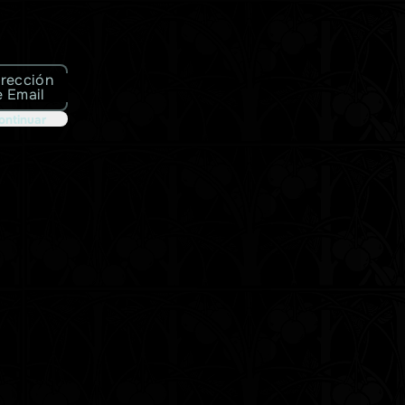
irección
e Email
ontinuar