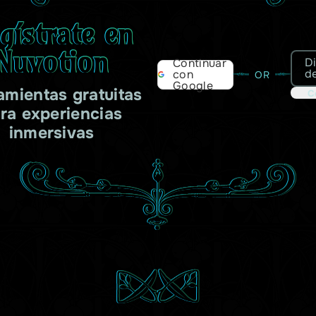
gístrate en
Nuvotion
D
Continuar
d
con
OR
Google
amientas gratuitas
C
ra experiencias
inmersivas