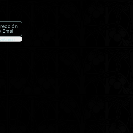
irección
e Email
ontinuar