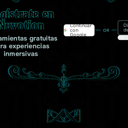
gístrate en
Nuvotion
D
Continuar
d
con
OR
Google
amientas gratuitas
C
ra experiencias
inmersivas