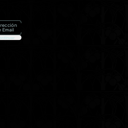
irección
e Email
ontinuar