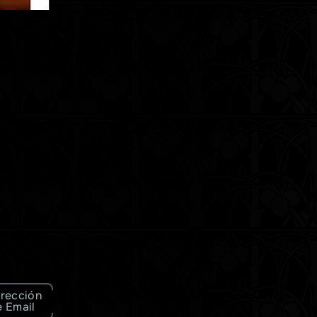
irección
e Email