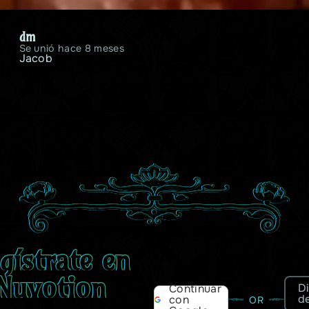
dm
Se unió hace 8 meses
Jacob
gístrate en
Nuvotion
D
Continuar
d
con
OR