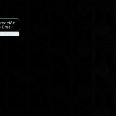
irección
e Email
ontinuar