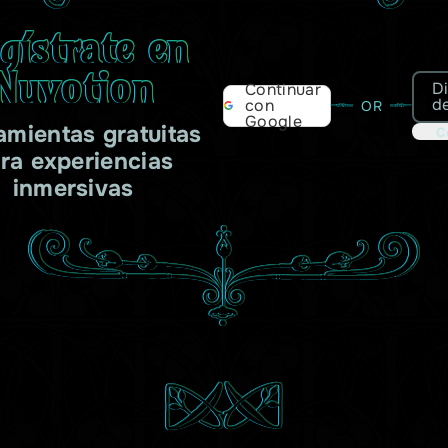
gístrate en
Nuvotion
D
Continuar
d
con
OR
Google
amientas gratuitas
C
ra experiencias
inmersivas