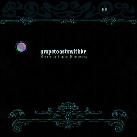
ES
G
grapetoastswithbr
Se unió hace 6 meses