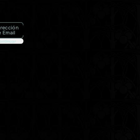
irección
e Email
ontinuar