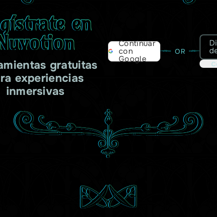
gístrate en
Nuvotion
D
Continuar
d
con
OR
Google
amientas gratuitas
C
ra experiencias
inmersivas