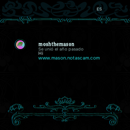
ES
moshthemason
M
Se unió el año pasado
Hi
www.mason.notascam.com