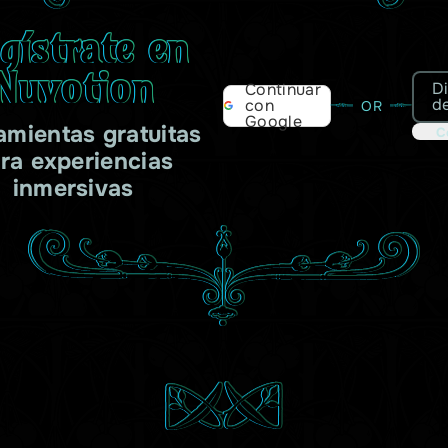
gístrate en
Nuvotion
D
Continuar
d
con
OR
Google
amientas gratuitas
C
ra experiencias
inmersivas