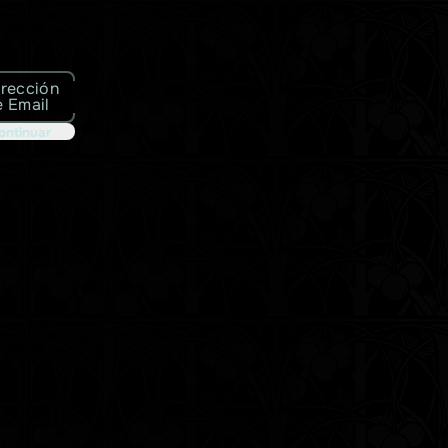
irección
e Email
ontinuar