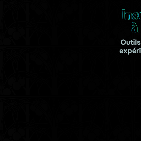
Ins
à
Outil
expér