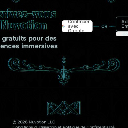
crivez-vous
 Nuvotion
Ad
Continuer
Em
avec
OR
Google
Co
s gratuits pour des
iences immersives
© 2026 Nuvotion LLC
Conditions d'Utilisation
et
Politique de Confidentialité