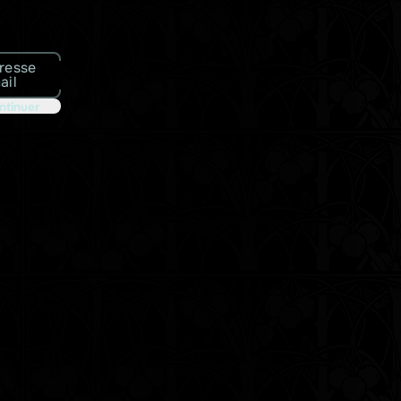
resse
ail
ntinuer