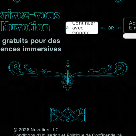
crivez-vous
 Nuvotion
Ad
Continuer
Em
avec
OR
Google
Co
s gratuits pour des
iences immersives
© 2026 Nuvotion LLC
Conditions d'Utilisation
et
Politique de Confidentialité