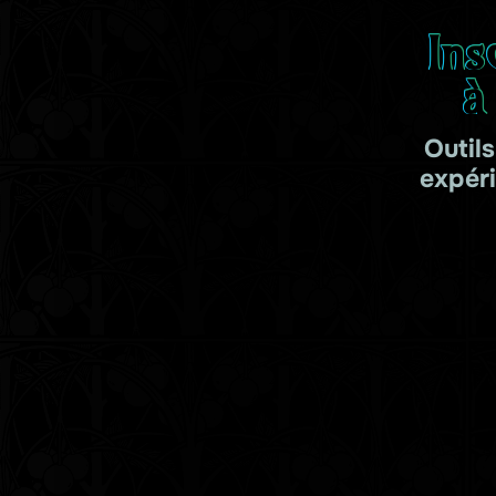
Ins
à
Outil
expér