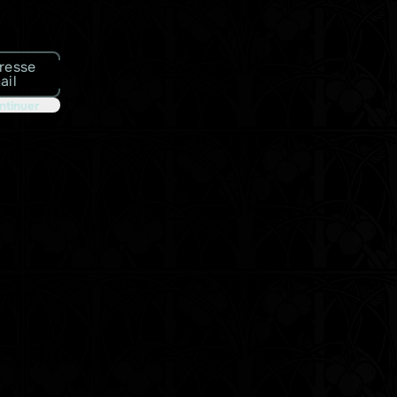
resse
ail
ntinuer