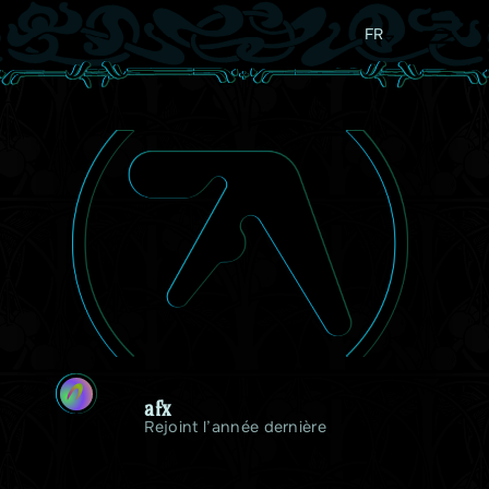
FR
A
afx
Rejoint l’année dernière