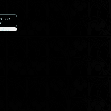
resse
ail
ntinuer