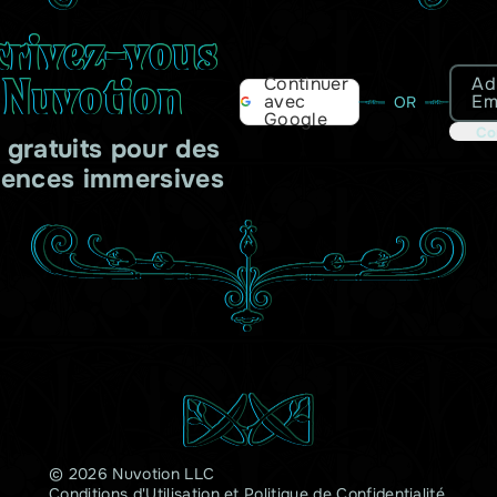
crivez-vous
 Nuvotion
Ad
Continuer
Em
avec
OR
Google
Co
s gratuits pour des
iences immersives
© 2026 Nuvotion LLC
Conditions d'Utilisation
et
Politique de Confidentialité