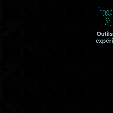
Ins
à
Outil
expér