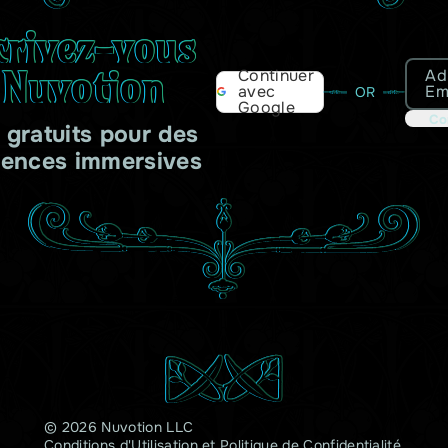
crivez-vous
 Nuvotion
Ad
Continuer
Em
avec
OR
Google
Co
s gratuits pour des
iences immersives
© 2026 Nuvotion LLC
Conditions d'Utilisation
et
Politique de Confidentialité