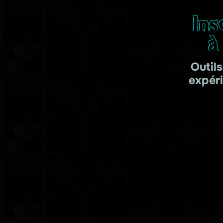
Ins
à
Outil
expér