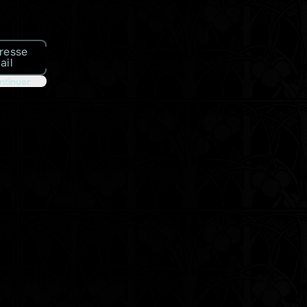
resse
ail
ntinuer