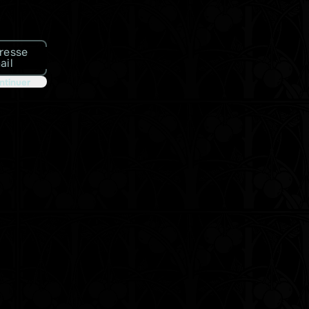
resse
ail
ntinuer