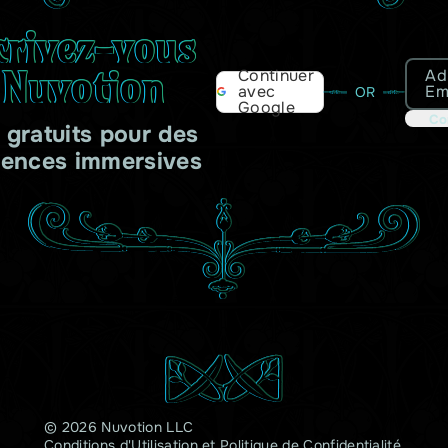
crivez-vous
 Nuvotion
Ad
Continuer
Em
avec
OR
Google
Co
s gratuits pour des
iences immersives
© 2026 Nuvotion LLC
Conditions d'Utilisation
et
Politique de Confidentialité