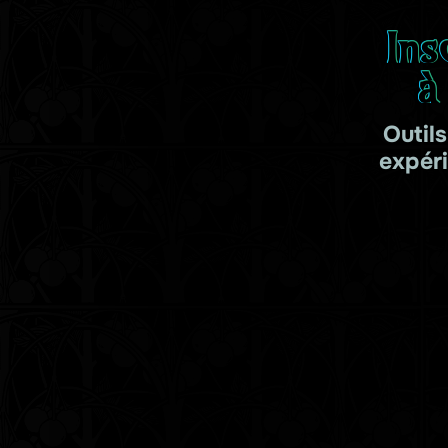
Ins
à
Outil
expér