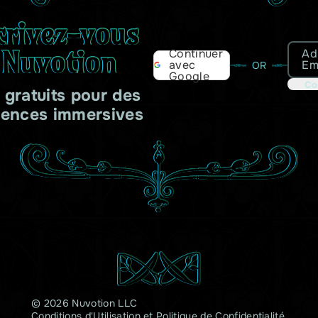
crivez-vous
 Nuvotion
Ad
Continuer
Em
avec
OR
Google
Co
s gratuits pour des
iences immersives
© 2026 Nuvotion LLC
Conditions d'Utilisation
et
Politique de Confidentialité