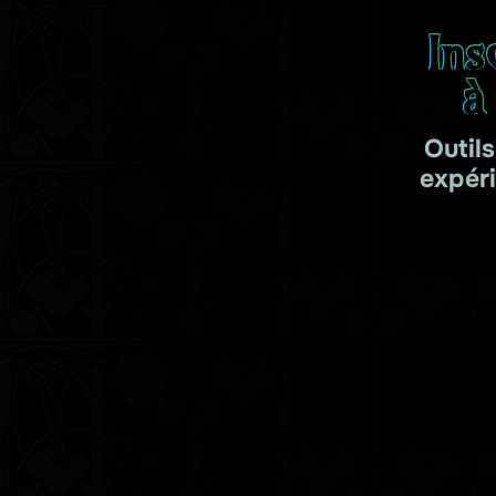
Ins
à
Outil
expér