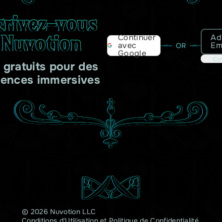
crivez-vous
 Nuvotion
Ad
Continuer
Em
avec
OR
Google
Co
s gratuits pour des
iences immersives
© 2026 Nuvotion LLC
Conditions d'Utilisation
et
Politique de Confidentialité