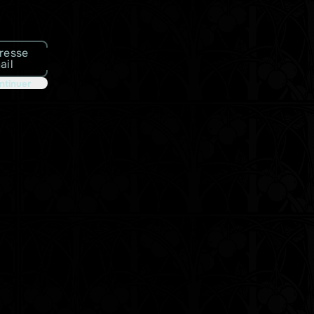
resse
ail
ntinuer