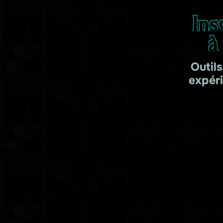
Ins
à
Outil
expér