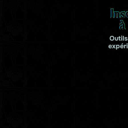
Ins
à
Outil
expér