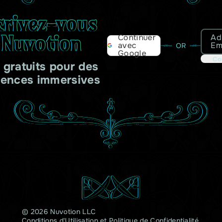
crivez-vous
 Nuvotion
Ad
Continuer
Em
avec
OR
Google
Co
s gratuits pour des
iences immersives
© 2026 Nuvotion LLC
Conditions d'Utilisation
et
Politique de Confidentialité