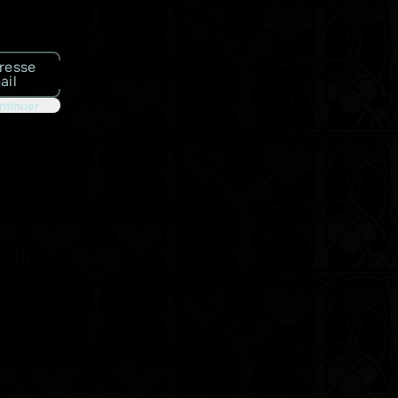
resse
ail
ntinuer