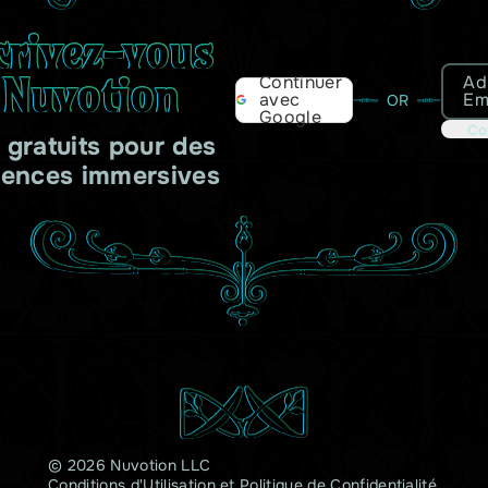
crivez-vous
 Nuvotion
Ad
Continuer
Em
avec
OR
Google
Co
s gratuits pour des
iences immersives
© 2026 Nuvotion LLC
Conditions d'Utilisation
et
Politique de Confidentialité