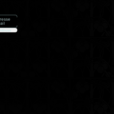
resse
ail
ntinuer