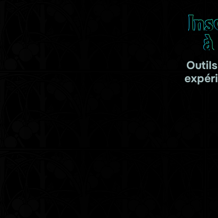
Ins
à
Outil
expér