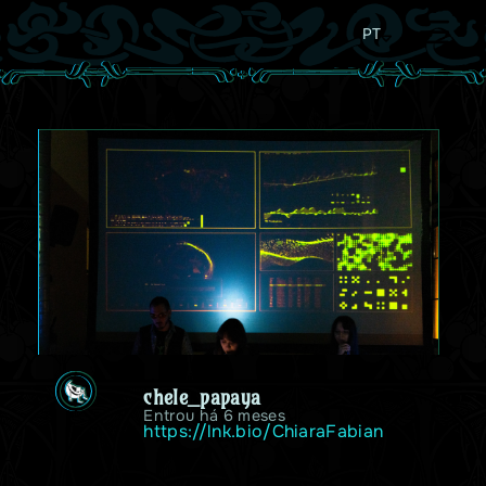
PT
chele_papaya
Entrou há 6 meses
https://lnk.bio/ChiaraFabian