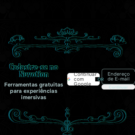
Cadastre-se no
Nuvotion
Endereço
Continuar
de E-mail
com
OR
Google
Ferramentas gratuitas
Continuar
para experiências
imersivas