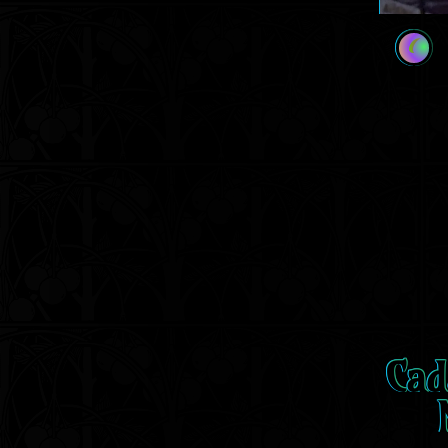
C
Cad