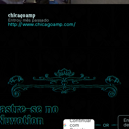
chicagoamp
Entrou mês passado
http://www.chicagoamp.com/
astre-se no
Nuvotion
En
Continuar
de
com
OR