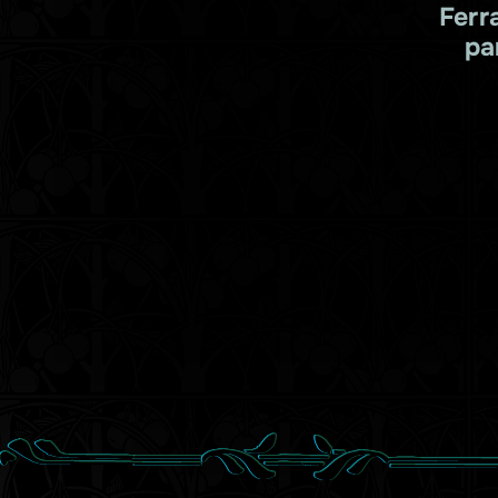
Ferr
pa