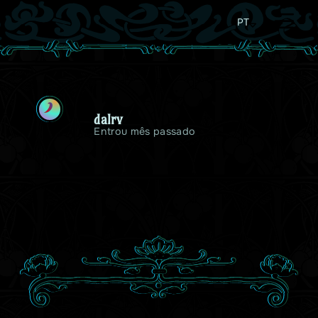
PT
D
dalrv
Entrou mês passado