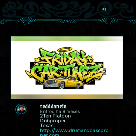
PT
tedddancin
Entrou há 8 meses
2Ten Platoon

Dnbproper 

Texas
http://www.drumandbasspro
per.com