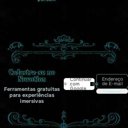
Cadastre-se no
Nuvotion
Endereço
Continuar
de E-mail
com
OR
Google
Ferramentas gratuitas
Continuar
para experiências
imersivas