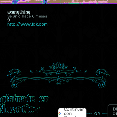
acanything
Se unió hace 6 meses
9
http://www.Idk.com
gístrate en
Nuvotion
D
Continuar
d
con
OR