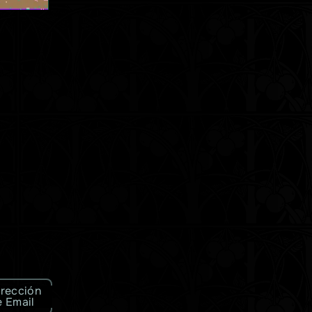
irección
e Email