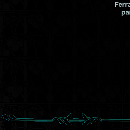
Ferr
pa