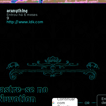
acanything
Entrou há 6 meses
9
http://www.Idk.com
astre-se no
Nuvotion
En
Continuar
de
com
OR